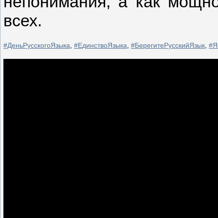
непонимания, а как мощн
всех.
#ДеньРусскогоЯзыка
,
#ЕдинствоЯзыка
,
#БерегитеРусскийЯзык
,
#Я