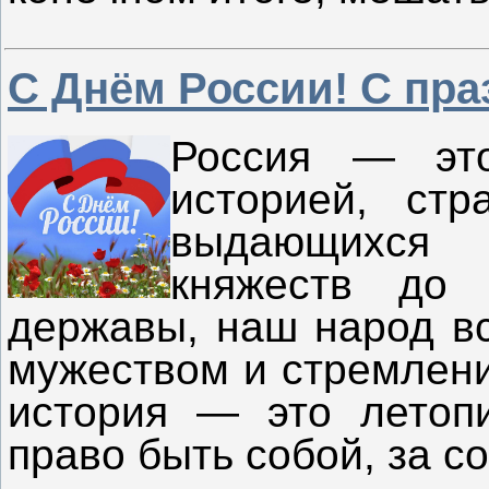
С Днём России! С пра
Россия — это
историей, ст
выдающихся 
княжеств до 
державы, наш народ вс
мужеством и стремлени
история — это летопи
право быть собой, за с